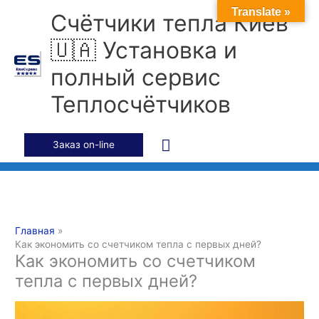
Перейти
Главное
Translate »
Счётчики тепла Киев
к
содержимому
меню
🇺🇦 Установка и
полный сервис
Теплосчётчиков
Заказ on-line
Главная
Как экономить со счетчиком тепла с первых дней?
Как экономить со счетчиком
тепла с первых дней?