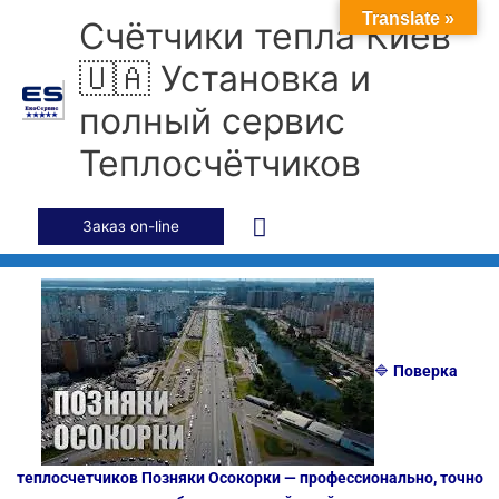
Перейти
Главное
Translate »
Счётчики тепла Киев
к
содержимому
меню
🇺🇦 Установка и
полный сервис
Теплосчётчиков
Заказ on-line
🔷
Поверка
теплосчетчиков Позняки Осокорки — профессионально, точно