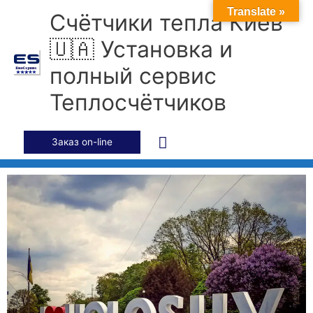
Перейти
Главное
Translate »
Счётчики тепла Киев
к
содержимому
меню
🇺🇦 Установка и
полный сервис
Теплосчётчиков
Заказ on-line