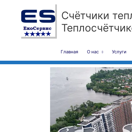
Перейти
к
Счётчики теп
содержимому
Теплосчётчик
Главная
О нас
Услуги