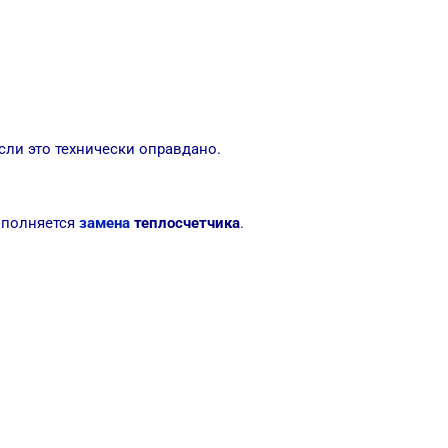
сли это технически оправдано.
ыполняется
замена
теплосчетчика
.