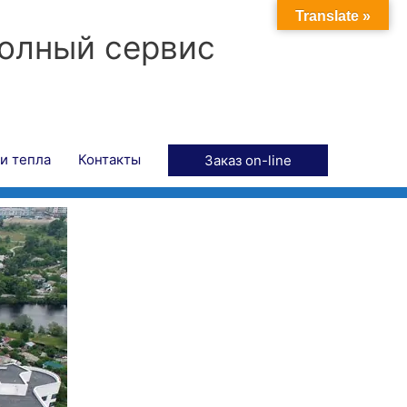
Translate »
полный сервис
и тепла
Контакты
Заказ on-line