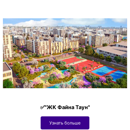
✅"ЖК Файна Таун"
Узнать больше