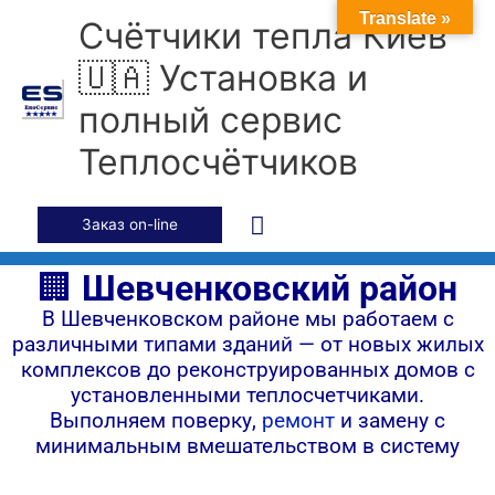
Перейти
Главное
Translate »
Счётчики тепла Киев
к
содержимому
меню
🇺🇦 Установка и
полный сервис
Теплосчётчиков
Заказ on-line
🏢
Шевченковский район
В Шевченковском районе мы работаем с
различными типами зданий — от новых жилых
комплексов до реконструированных домов с
установленными теплосчетчиками.
Выполняем поверку,
ремонт
и замену с
минимальным вмешательством в систему