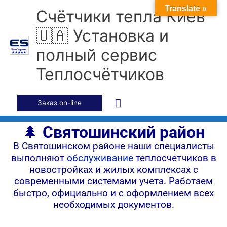
Перейти
Главное
Translate »
Счётчики тепла Киев
к
содержимому
меню
🇺🇦 Установка и
полный сервис
Теплосчётчиков
Заказ on-line
🌲
Святошинский район
В Святошинском районе наши специалисты
выполняют
обслуживание
теплосчетчиков в
новостройках и жилых комплексах с
современными системами учета. Работаем
быстро, официально и с оформлением всех
необходимых документов.