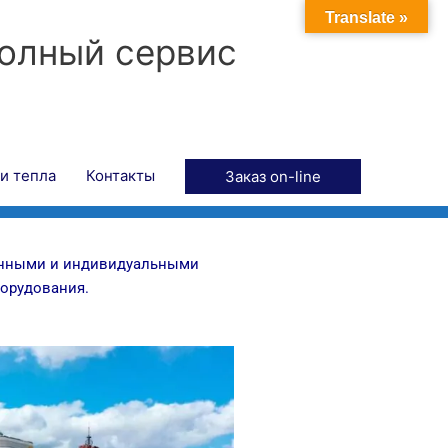
Translate »
полный сервис
и тепла
Контакты
Заказ on-line
анными и индивидуальными
орудования.