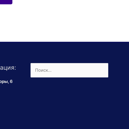
ация:
Поиск:
юры, 6