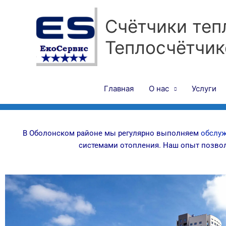
Перейти
к
Счётчики теп
содержимому
Теплосчётчик
Главная
О нас
Услуги
В Оболонском районе мы регулярно выполняем
обслу
системами отопления. Наш опыт позвол