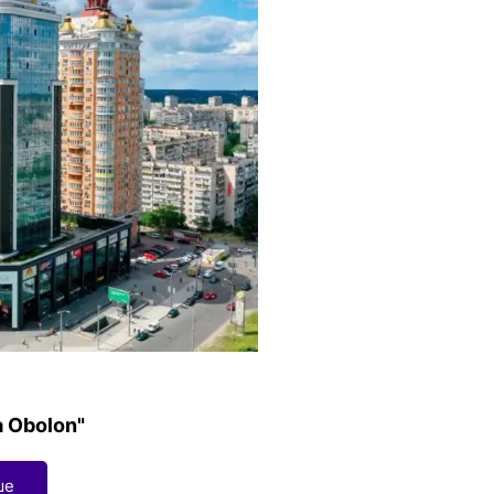
 Obolon"
ше