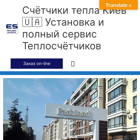
Перейти
Главное
Translate »
Счётчики тепла Киев
к
содержимому
меню
🇺🇦 Установка и
полный сервис
Теплосчётчиков
Заказ on-line