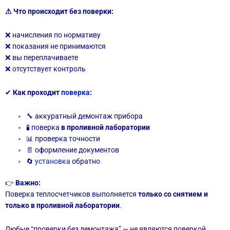
⚠ Что происходит без поверки:
❌ начисления по нормативу
❌ показания не принимаются
❌ вы переплачиваете
❌ отсутствует контроль
✔
Как проходит
поверка
:
🔧 аккуратный демонтаж прибора
🧪 поверка
в проливной лаборатории
📊 проверка точности
📄 оформление документов
🔄
установка
обратно
👉
Важно:
Поверка теплосчетчиков выполняется
только со снятием и
только в проливной лаборатории
.
Любые “проверки без демонтажа” — не являются поверкой.